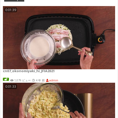
0:01:39
cn07_okonomiyaki_hi_JFIA2021
1,079 ビュー
4 年 前
admin
0:01:33