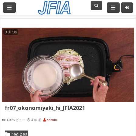
0:01:39
fr07_okonomiyaki_hi_JFIA2021
1,076 ビュー
4 年 前
admin
recipes