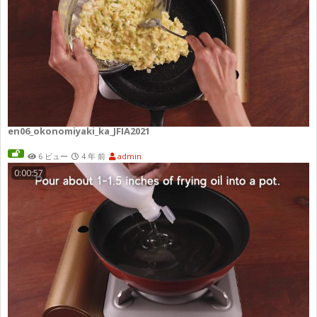
en06_okonomiyaki_ka_JFIA2021
6 ビュー
4 年 前
admin
0:00:57