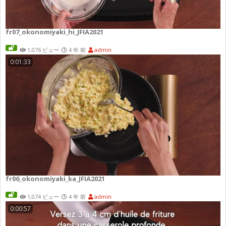
fr07_okonomiyaki_hi_JFIA2021
1,076 ビュー
4 年 前
admin
0:01:33
fr06_okonomiyaki_ka_JFIA2021
1,074 ビュー
4 年 前
admin
0:00:57