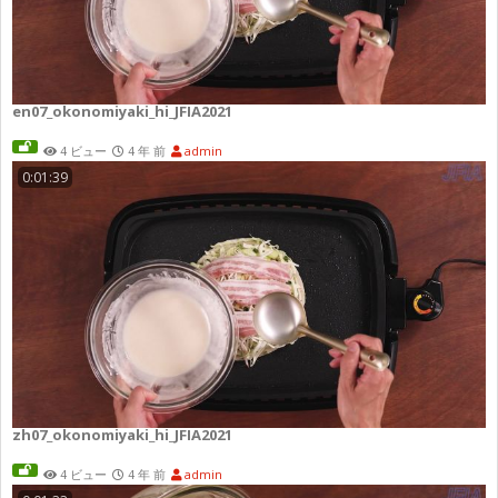
en07_okonomiyaki_hi_JFIA2021
4 ビュー
4 年 前
admin
0:01:39
zh07_okonomiyaki_hi_JFIA2021
4 ビュー
4 年 前
admin