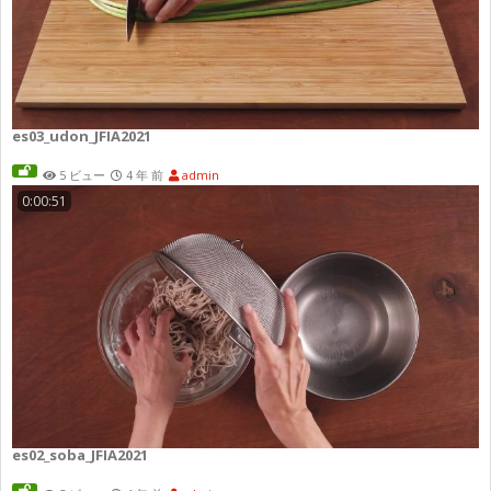
es03_udon_JFIA2021
5 ビュー
4 年 前
admin
0:00:51
es02_soba_JFIA2021