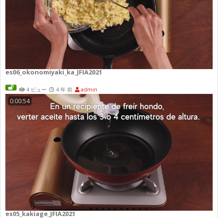
es06_okonomiyaki_ka_JFIA2021
4 ビュー
4 年 前
admin
0:00:54
es05_kakiage_JFIA2021