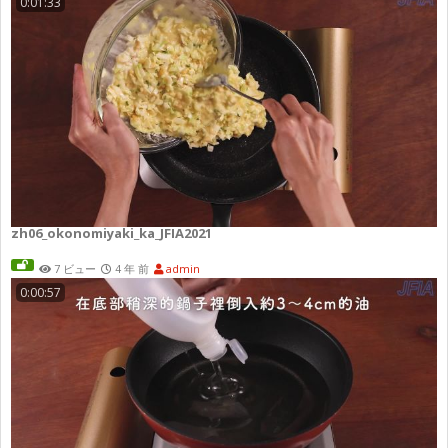
0:01:33
zh06_okonomiyaki_ka_JFIA2021
7 ビュー
4 年 前
admin
0:00:57