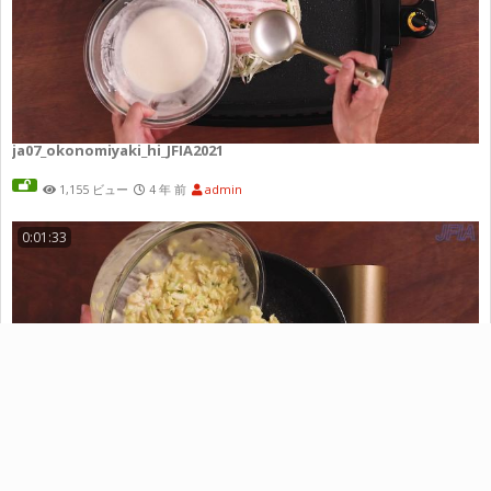
ja07_okonomiyaki_hi_JFIA2021
1,155 ビュー
4 年 前
admin
0:01:33
ja06_okonomiyaki_ka_JFIA2021