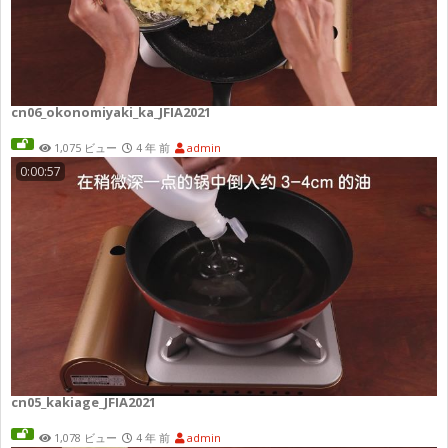
cn06_okonomiyaki_ka_JFIA2021
1,075 ビュー
4 年 前
admin
0:00:57
cn05_kakiage_JFIA2021
1,078 ビュー
4 年 前
admin