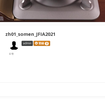
zh01_somen_JFIA2021
admin
登録
0
4 年