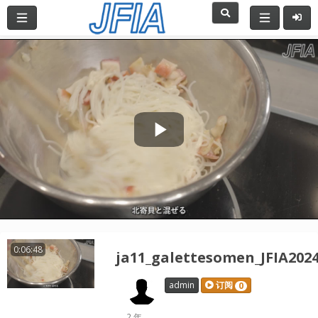
Play
Video
0:06:48
ja11_galettesomen_JFIA202
admin
订阅
0
2 年