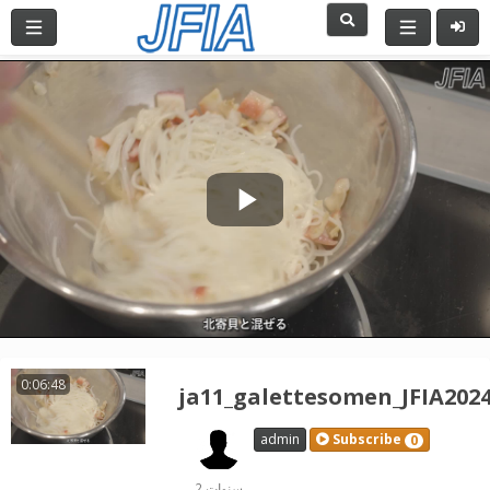
Play
Video
0:06:48
ja11_galettesomen_JFIA202
admin
Subscribe
0
2 سنوات