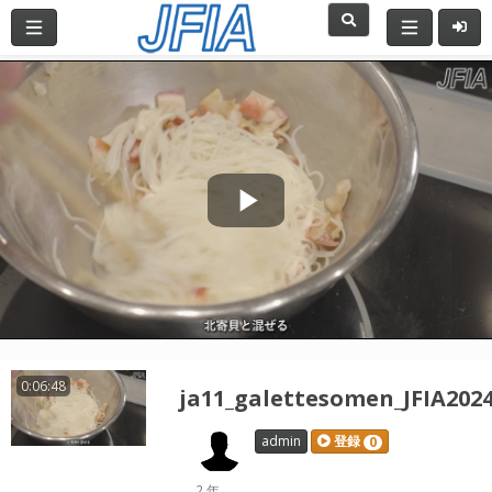
Play
Video
0:06:48
ja11_galettesomen_JFIA202
admin
登録
0
2 年