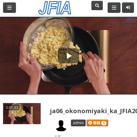
Play
Video
0:01:33
ja06_okonomiyaki_ka_JFIA2
admin
登録
0
4 年