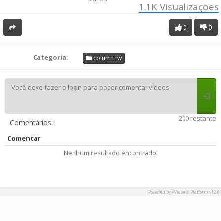
1.1K
Visualizações
0
0
Categoria:
column tw
200 restante
Comentários:
Comentar
Nenhum resultado encontrado!
Powered by AVideo ® Platform v12.0