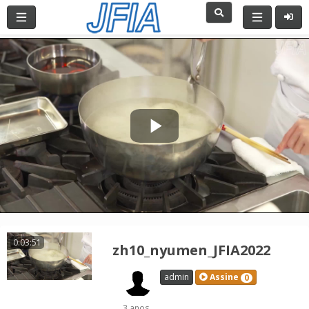
Play
Video
0:03:51
zh10_nyumen_JFIA2022
admin
Assine
0
3 anos