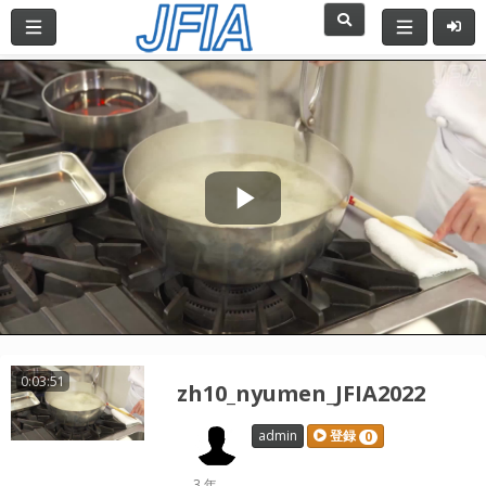
Play
Video
0:03:51
zh10_nyumen_JFIA2022
admin
登録
0
3 年