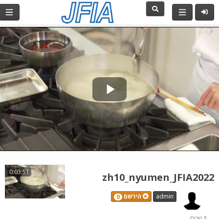
Play
Video
0:03:51
zh10_nyumen_JFIA2022
admin
הירשם
0
3 שנים