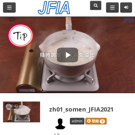
Play
Video
0:00:42
zh01_somen_JFIA2021
admin
登録
0
4 年