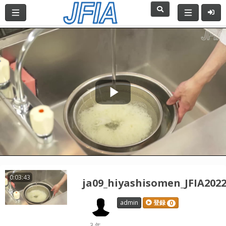
Play
Video
0:03:43
ja09_hiyashisomen_JFIA202
admin
登録
0
3 年